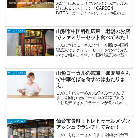
米沢市にあるロイヤルパインズホテル米
沢にあるレストラン「GARDEN
BITES（ガーデンバイツ）」の紹介にな
ります。今回はランチタイムのランチブ
ッフェを食してのレビューになります・
山形市中国料理広東：老舗のお店
おいしいもの
でファミリーセット食べてみた！
こんにちはふーさんです！今回は中国料
理広東でファミリーセットを食べてみた
のでご紹介します。中国料理広東の基本
情報中国料理広東は創業60年以上になる
山形でも老舗の中国料理店になりま
す。 中国料理広東TEL 023-624-0395
山形ローカルの常識：蕎麦屋さん
おいしいもの
住所 山形市...
で中華そばを食すのはあたりま
え。
こんにちはらーめん大好きふーさんで
す！今回は山形ローカルの常識である
「お蕎麦屋さんでラーメンが食べられ
る！」についてご紹介したいと思いま
す。山形のラーメンの特徴山形県は大き
く４つの地方に分けられます。それぞれ
仙台市長町：トレトゥールメゾン
おいしいもの
の地域にご当地ラーメンと呼べるも...
アッシュでランチしてみた！
こんにちはふーさんです！今回は仙台市