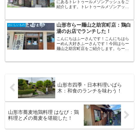
にあるトレトゥールメゾンアッシュをご
紹介します。トレトゥールメゾンアッシ
ュの基本情報トレトゥールメゾンアッシ
ュは仙台市長町のあすと長町タカミヤス
ポーツパークにあります。イメージコン
山形市らー麺山之助宮町店：鶏白
おいしいもの
セプトはフランスの大衆食...
湯のお店でランチした！
こんにちはふーさんです！こんにちはら
ーめん大好きふーさんです！今回はらー
麺山之助宮町店をご紹介します。らー麺
山之助とは？らー麺山之助は山形市に２
店舗を構えるらーめん店になります。東
京の麺屋武蔵で５年修行されたご主人が
開業したお店で、2008...
山形市四季・日本料理いばら
木：和食のランチを味わう！
山形市蕎麦地鶏料理 はなび：鶏
料理と〆の蕎麦を堪能した！