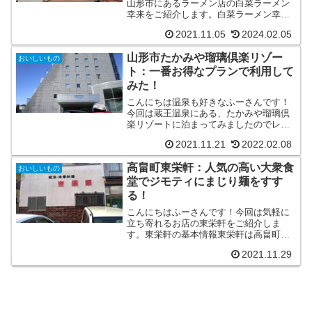
山形市にあるラーメン店の白菜ラーメン
幸来をご紹介します。白菜ラーメン幸来
は白菜ラーメンや味噌ラーメンなどが人
2021.11.05
2024.02.05
気のお店です。白菜ラーメン幸来の基本
情報白菜ラーメン幸来は山形市にあるラ
山形市たかみや瑠璃倶楽リゾー
ーメン店です。女性にも人...
おいしいもの
ト：一番お得なプランで利用して
みた！
こんにちは温泉も好きなふーさんです！
今回は蔵王温泉にある、たかみや瑠璃倶
楽リゾートに泊まってみましたのでレポ
ートします。たかみや瑠璃倶楽リゾート
2021.11.21
2022.02.08
の基本情報たかみや瑠璃倶楽リゾートは
山形に12のホテル・旅館をもつ高見屋グ
高畠町東栄軒：人気の高い大衆食
ループの宿になります。...
おいしいもの
堂でジモティにまじり麺をすす
る！
こんにちはふーさんです！今回は気軽に
立ち寄れるお店の東栄軒をご紹介しま
す。東栄軒の基本情報東栄軒は高畠町の
町役場などがある中心部にあります。大
2021.11.29
きな通りから１本入ったところにあるの
で、地元の方の支持率が高いお店になり
ます。 東栄軒TEL 02...