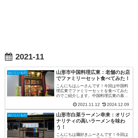
2021-11
山形市中国料理広東：老舗のお店
おいしいもの
でファミリーセット食べてみた！
こんにちはふーさんです！今回は中国料
理広東でファミリーセットを食べてみた
のでご紹介します。中国料理広東の基本
情報中国料理広東は創業60年以上になる
2021.11.12
2024.12.09
山形でも老舗の中国料理店になりま
す。 中国料理広東TEL 023-624-0395
山形市白菜ラーメン幸来：オリジ
住所 山形市...
おいしいもの
ナリティの高いラーメンを味わ
う！
こんにちは麺好きふーさんです！今回は