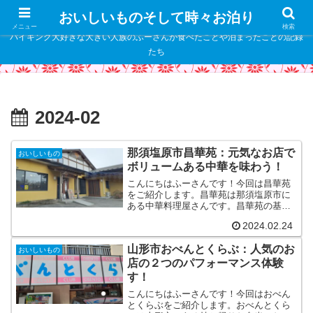
" />
おいしいものそして時々お泊り
メニュー
検索
バイキング大好きな大きい人族のふーさんが食べたことや泊まったことの記録
たち
2024-02
那須塩原市昌華苑：元気なお店で
おいしいもの
ボリュームある中華を味わう！
こんにちはふーさんです！今回は昌華苑
をご紹介します。昌華苑は那須塩原市に
ある中華料理屋さんです。昌華苑の基本
情報昌華苑は那須塩原市にある中華料理
2024.02.24
屋さんです。 昌華苑TEL 0287-63-
8283住所 栃木県那須塩原市黒磯653-26
山形市おべんとくらぶ：人気のお
営業時...
おいしいもの
店の２つのパフォーマンス体験
す！
こんにちはふーさんです！今回はおべん
とくらぶをご紹介します。おべんとくら