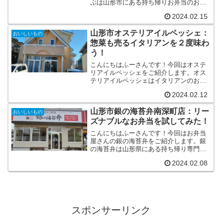
ぶは山形市にある持ち帰りお弁当のお店
です。おべんとくらぶの基本情報おべん
2024.02.15
とくらぶは山形市にあるお弁当屋さんで
す。 おべんとくらぶTEL 023-673-
山形市オステリアイルペッシェ：
0191住所 山...
おいしいもの
惣菜も売るイタリアンを２度味わ
う！
こんにちはふーさんです！今回はオステ
リアイルペッシェをご紹介します。オス
テリアイルペッシェはイタリアンのお店
で、テイクアウトできるお惣菜もありま
2024.02.12
す。オステリアイルペッシェの基本情報
オステリアイルペッシェは前身が鮮魚店
山形市銀の海苔弁南深町店：リー
のイタリアンです。 オス...
おいしいもの
ズナブルなお弁当を試してみた！
こんにちはふーさんです！今回はお弁当
屋さんの銀の海苔弁をご紹介します。銀
の海苔弁は山形県にある持ち帰り専門の
お弁当屋さんです。銀の海苔弁南深町店
2024.02.08
の基本情報 銀の海苔弁南深町店TEL
023-608-1059住所 山形市深町2丁目10-
29営...
スポンサーリンク