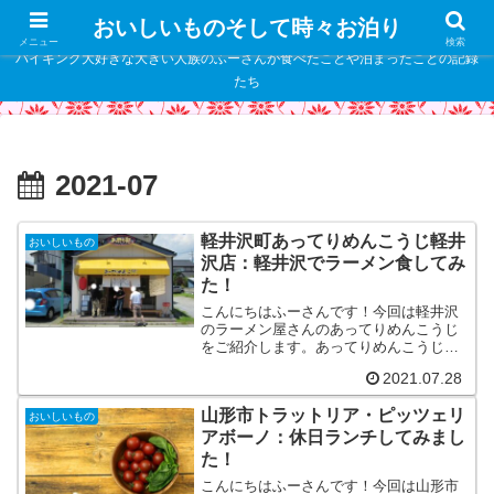
" />
おいしいものそして時々お泊り
メニュー
検索
バイキング大好きな大きい人族のふーさんが食べたことや泊まったことの記録
たち
2021-07
軽井沢町あってりめんこうじ軽井
おいしいもの
沢店：軽井沢でラーメン食してみ
た！
こんにちはふーさんです！今回は軽井沢
のラーメン屋さんのあってりめんこうじ
をご紹介します。あってりめんこうじ軽
井沢店の基本情報あってりめんこうじ軽
2021.07.28
井沢店は中軽井沢駅前にあります。あっ
てりめんこうじ軽井沢店TEL 0267-45-
山形市トラットリア・ピッツェリ
7922住所 ...
おいしいもの
アボーノ：休日ランチしてみまし
た！
こんにちはふーさんです！今回は山形市