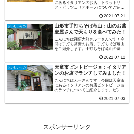
にあるイタリアンのお店、トラットリ
ア・ピッツェリアボーノについてご紹介
します。トラットリア・ピッツェリアボ
2021.07.21
ーノの基本情報トラットリア・ピッツェ
リアボーノは山形市の中心部より少し離
山形市手打ちそば竜山：山のお蕎
れたパン屋さんの２Fにお店...
おいしいもの
麦屋さんで天もりを食べてみた！
こんにちは麺類大好きふーさんです！今
回は手打ち蕎麦のお店、手打ちそば竜山
をご紹介します。手打ちそば竜山の基本
情報手打ちそば竜山は、山形市郊外の少
2021.07.12
し山にあがったところにあります。お店
のある場所は、山形市中心部より約300ｍ
天童市ピントビージョ：イタリア
ぐらい標高が高い西蔵...
おいしいもの
ンのお店でランチしてみました！
こんにちはふーさんです！今回は天童市
にあるイタリアンのお店ピントビージョ
のランチについてご紹介します。ピント
ビージョの基本情報 ピントビージョ
2021.07.03
TEL 023-651-2678住所 天童市東本町
1-9-12営業時間 11:30～15:00(L...
スポンサーリンク