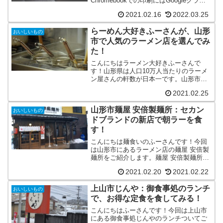
Chromebookでの印刷にはGoogleクラウ
ドプリントを使っていました。2020年12
2021.02.16
2022.03.25
月31日にGoogleクラウドプリントのサポ
ートが終了しました。その...
らーめん大好きふーさんが、山形
おいしいもの
市で人気のラーメン店を選んでみ
た！
こんにちはラーメン大好きふーさんで
す！山形県は人口10万人当たりのラーメ
ン屋さんの軒数が日本一です。山形市内
だけでも約150店舗のラーメンを出すお店
2021.02.25
があると言われています。今回はそのな
かからふーさんが独断と偏見でお店を選
山形市麺屋 安倍製麺所：セカン
んでみました。山形市...
おいしいもの
ドブランドの新店で朝ラーを食
す！
こんにちは麺食いのふーさんです！今回
は山形市にあるラーメン店の麺屋 安倍製
麺所をご紹介します。麺屋 安倍製麺所の
基本情報麺屋 安倍製麺所は山形市の東部
2021.02.20
2021.02.22
にあります。以前めんこいやというラー
メン店だったところにオープンしたお店
上山市じんや：御食事処のランチ
です。こちらはらー...
おいしいもの
で、お得な定食を食してみる！
こんにちはふーさんです！今回は上山市
にある御食事処じんやのランチついてご