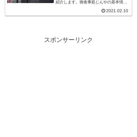
紹介します。御食事処じんやの基本情報
御食事処じんやは上山市にある御食事処
2021.02.10
です。ジャンルは和食のお店になりま
す。TEL 023-673-6846住所 上山市軽
井沢１丁目７...
スポンサーリンク