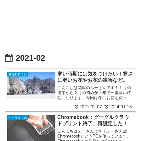
2021-02
寒い時期には気をつけたい！寒さ
お花あれこれ
に弱いお花やお花の凍害など。
こんにちは花屋のふーさんです！１月の
後半から２月の初めが１年で一番寒い時
期になります。今回は冬にお花を買った
り飾ったりする際に気をつけないといけ
2021.02.07
2024.01.15
ないこと。寒さからくる障害について紹
介します。お花には耐えられる温度があ
Chromebook：グーグルクラウ
るお花（切り花）は冬の寒...
べんりなもの
ドプリント終了、再設定した！
こんにちはふーさんです！ふーさんは
ChromebookというPCを使っています。