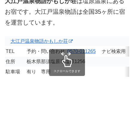
大江戸温泉物語かもしか荘
は塩原温泉にある
お宿です。大江戸温泉物語は全国35ヶ所に宿
を運営しています。
大江戸温泉物語かもしか荘
TEL
予約・問い合わせ
0570-011265
ナビ検索用
0
住所
栃木県那須塩原市塩原1256
駐車場
有り 専用
スクロールできます