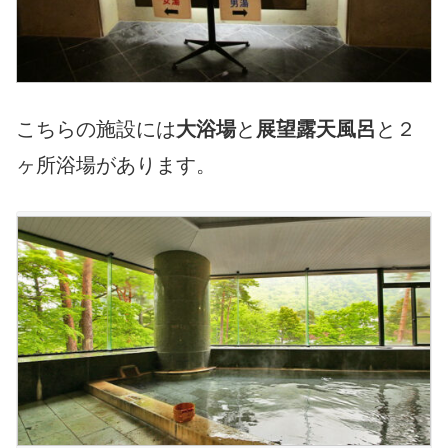
こちらの施設には
大浴場
と
展望露天風呂
と２
ヶ所浴場があります。