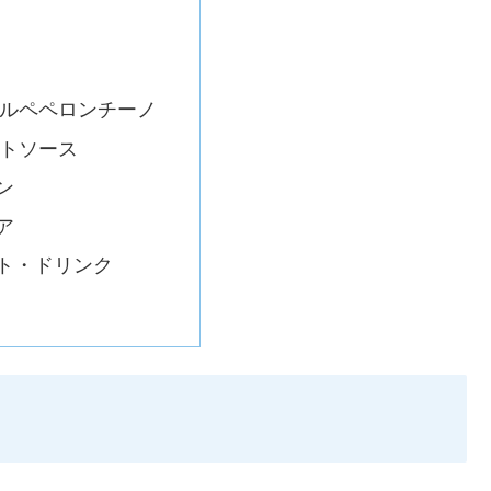
ルペペロンチーノ
トソース
ン
ア
ト・ドリンク