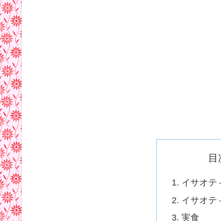
目
イサオテ
イサオテ
実食