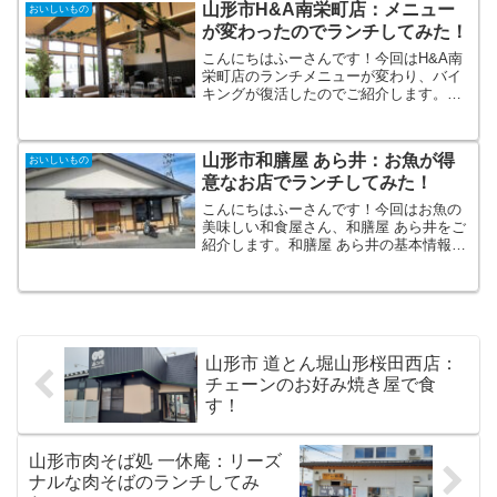
山形市H&A南栄町店：メニュー
おいしいもの
が変わったのでランチしてみた！
こんにちはふーさんです！今回はH&A南
栄町店のランチメニューが変わり、バイ
キングが復活したのでご紹介します。
H&A南栄町店の基本情報H&Aはウエディ
ングもできるカフェレストランです。山
形市内に２店舗あり、バイキングをやっ
山形市和膳屋 あら井：お魚が得
おいしいもの
ているのは南栄町店に...
意なお店でランチしてみた！
こんにちはふーさんです！今回はお魚の
美味しい和食屋さん、和膳屋 あら井をご
紹介します。和膳屋 あら井の基本情報和
膳屋 あら井は山形市の郊外にある和食屋
さんです。 和膳屋 あら井TEL 023-
643-3447住所 山形市門伝4279-1営業...
山形市 道とん堀山形桜田西店：
チェーンのお好み焼き屋で食
す！
山形市肉そば処 一休庵：リーズ
ナルな肉そばのランチしてみ