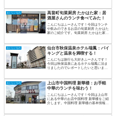
町役場などがある中心部にあります。大
きな通りから１本入ったところにあるの
で、地元の方の支持率が高いお店になり
高畠町旬菜厨房 たかはた家：居
おいしいもの
ます。 東栄軒TEL 02...
酒屋さんのランチ食べてみた！
こんにちはふーさんです！今回はランチ
や飲みのできるお店の旬菜厨房 たかはた
家のご紹介です。旬菜厨房 たかはた家の
基本情報旬菜厨房 たかはた家は高畠町の
まほろば通りにある居酒屋さんと言って
もいいお店です。 旬菜厨房 たかはた家
仙台市秋保温泉ホテル瑞鳳：バイ
おいしいもの
TEL 0238...
キングと温泉を満喫する！
こんにちは旅行も大好きふーさんです！
今回は秋保温泉にあるホテル瑞鳳に泊ま
りましたのでレポートしたいと思いま
す。2022年2月に再訪しました。画像を
更新し、記事もリライトしています。飲
み放題の金額は変わってませんが、メニ
上山市中国料理 新華楼：お手軽
おいしいもの
ューに変更ありました。...
中華のランチを味わう！
こんにちはふーさんです！今回は上山市
にある中華のお店中国料理 新華楼をご紹
介します。中国料理 新華楼の基本情報中
国料理 新華楼は上山市にある中華屋さん
です。 中国料理 新華楼TEL 023-609-
9537住所 上山市二日町8-12営業時間...