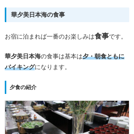
華夕美日本海の食事
食事
お宿に泊まれば一番のお楽しみは
です。
華夕美日本海
の食事は基本は
夕・朝食ともに
バイキング
になります。
夕食の紹介