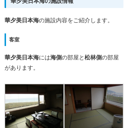
華夕美日本海の施設情報
華夕美日本海
の施設内容をご紹介します。
客室
華夕美日本海
には
海側
の部屋と
松林側
の部屋
があります。