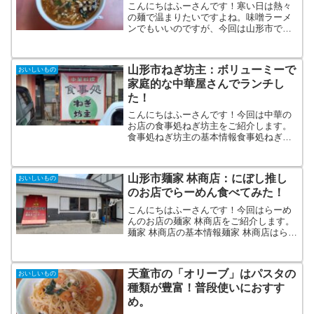
こんにちはふーさんです！寒い日は熱々
の麺で温まりたいですよね。味噌ラーメ
ンでもいいのですが、今回は山形市で酸
辣湯麺が食べられるお店を７軒選んでみ
ました。酸辣湯麺とは？酸辣湯という中
国の酸っぱくて辛いスープがあります。
山形市ねぎ坊主：ボリューミーで
おいしいもの
日本の中華料理店でそれに...
家庭的な中華屋さんでランチし
た！
こんにちはふーさんです！今回は中華の
お店の食事処ねぎ坊主をご紹介します。
食事処ねぎ坊主の基本情報食事処ねぎ坊
主は山形市にある中華屋さんです。 食
事処ねぎ坊主TEL 023-635-6200住所
山形市青田5丁目13-13営業時間 11:30...
山形市麺家 林商店：にぼし推し
おいしいもの
のお店でらーめん食べてみた！
こんにちはふーさんです！今回はらーめ
んのお店の麺家 林商店をご紹介します。
麺家 林商店の基本情報麺家 林商店はらー
めんの専門店になります。 麺家 林商店
TEL 023-666-3938住所 山形市小立3丁
目13-22営業時間 11:00〜1...
天童市の「オリーブ」はパスタの
おいしいもの
種類が豊富！普段使いにおすす
め。