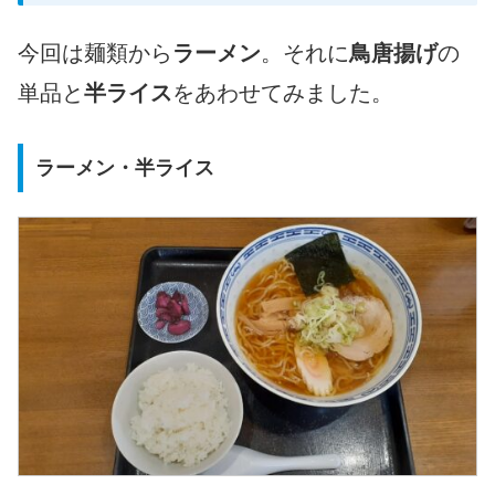
今回は麺類から
ラーメン
。それに
鳥唐揚げ
の
単品と
半ライス
をあわせてみました。
ラーメン・半ライス