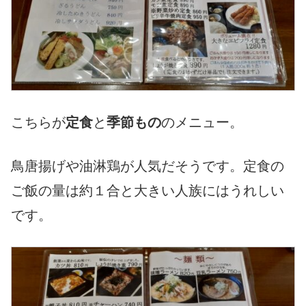
こちらが
定食
と
季節もの
のメニュー。
鳥唐揚げや油淋鶏が人気だそうです。定食の
ご飯の量は約１合と大きい人族にはうれしい
です。