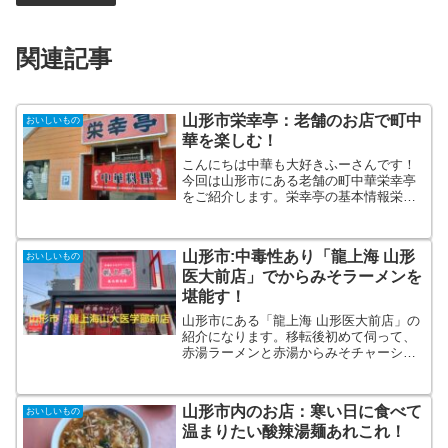
関連記事
山形市栄幸亭：老舗のお店で町中
おいしいもの
華を楽しむ！
こんにちは中華も大好きふーさんです！
今回は山形市にある老舗の町中華栄幸亭
をご紹介します。栄幸亭の基本情報栄幸
亭は山形市にある中華屋さんです。創業
35年以上ですから、老舗の中華屋さんで
すね。 栄幸亭TEL 023-642-4807住
山形市:中毒性あり「龍上海 山形
おいしいもの
所 山形市...
医大前店」でからみそラーメンを
堪能す！
山形市にある「龍上海 山形医大前店」の
紹介になります。移転後初めて伺って、
赤湯ラーメンと赤湯からみそチャーシュ
ーメンを食べてのレビューとなります。
山形市内のお店：寒い日に食べて
おいしいもの
温まりたい酸辣湯麺あれこれ！