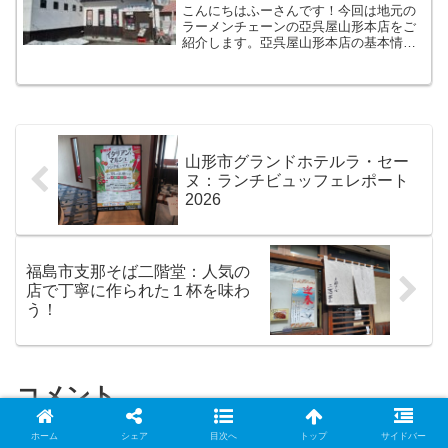
こんにちはふーさんです！今回は地元の
ラーメンチェーンの亞呉屋山形本店をご
紹介します。亞呉屋山形本店の基本情報
亞呉屋は山形中心に飲食店を13店展開し
ているチェーンのブランドの１つで
す。 亞呉屋TEL 023-622-8088住所
山形市白山...
山形市グランドホテルラ・セー
ヌ：ランチビュッフェレポート
2026
福島市支那そば二階堂：人気の
店で丁寧に作られた１杯を味わ
う！
コメント
ホーム
シェア
目次へ
トップ
サイドバー