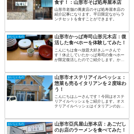
食す！：山形市そば処寿屋本店
山形市老舗の蕎麦店のそば処寿屋本店の
紹介記事になります。平日限定ながらラ
ンチセットを食すことができます。
山形市かっぱ寿司山形元木店：復
おいしいもの
活した食べホーを体験してみた！
こんにちは食べ放題大好きふーさんで
す！休止していたかっぱ寿司の食べホー
が限定復活したのでご紹介します。かっ
ぱ寿司の食べホーの基本情報2020年10月
から休止していたかっぱ寿司の食べホー
ですが、2021年５月13日から５月19日ま
山形市オステリアイルペッシェ：
おいしいもの
で復活しまし...
惣菜も売るイタリアンを２度味わ
う！
こんにちはふーさんです！今回はオステ
リアイルペッシェをご紹介します。オス
テリアイルペッシェはイタリアンのお店
で、テイクアウトできるお惣菜もありま
す。オステリアイルペッシェの基本情報
オステリアイルペッシェは前身が鮮魚店
山形市亞呉屋山形本店：あごだし
おいしいもの
のイタリアンです。 オス...
のお店のラーメンを食べてみた！