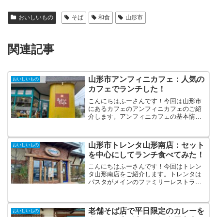
おいしいもの
そば
和食
山形市
関連記事
山形市アンフィニカフェ：人気の
おいしいもの
カフェでランチした！
こんにちはふーさんです！今回は山形市
にあるカフェのアンフィニカフェのご紹
介します。アンフィニカフェの基本情報
アンフィニカフェは山形市にあるカフェ
です。 アンフィニカフェTEL 023-
674-6979住所 山形市五日町７−１３営
山形市トレンタ山形南店：セット
おいしいもの
業時間 11...
を中心にしてランチ食べてみた！
こんにちはふーさんです！今回はトレン
タ山形南店をご紹介します。トレンタは
パスタがメインのファミリーレストラン
になります。トレンタ山形南店の基本情
報トレンタは秋田県発祥のパスタがメイ
ンのレストランチェーンになります。東
老舗そば店で平日限定のカレーを
おいしいもの
北に20店舗あります。 ...