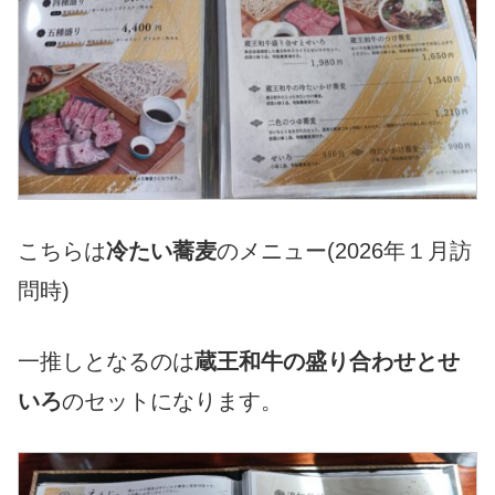
こちらは
冷たい蕎麦
のメニュー(2026年１月訪
問時)
一推しとなるのは
蔵王和牛の盛り合わせとせ
いろ
のセットになります。