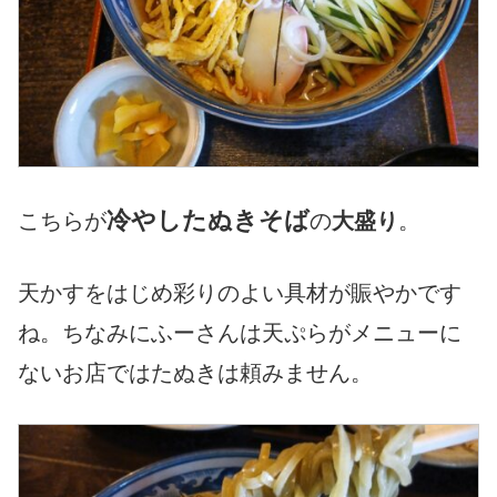
冷やしたぬきそば
こちらが
の
大盛り
。
天かすをはじめ彩りのよい具材が賑やかです
ね。ちなみにふーさんは天ぷらがメニューに
ないお店ではたぬきは頼みません。