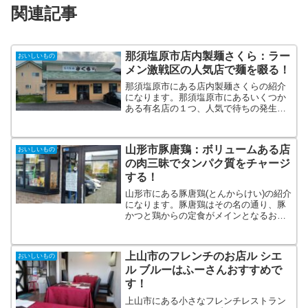
関連記事
那須塩原市店内製麺さくら：ラー
おいしいもの
メン激戦区の人気店で麺を啜る！
那須塩原市にある店内製麺さくらの紹介
になります。那須塩原市にあるいくつか
ある有名店の１つ、人気で待ちの発生す
るお店です。今回は家族で訪れて、いろ
いろと食べてみました。
山形市豚唐鶏：ボリュームある店
おいしいもの
の肉三昧でタンパク質をチャージ
する！
山形市にある豚唐鶏(とんからけい)の紹介
になります。豚唐鶏はその名の通り、豚
かつと鶏からの定食がメインとなるお店
です。肉質・野菜の品質など素材の良さ
を感じつつも、そのボリュームにも驚か
されます。肉好きな方にはしっかりとハ
上山市のフレンチのお店ル シエ
おいしいもの
マるお店だと思います。
ル ブルーはふーさんおすすめで
す！
上山市にある小さなフレンチレストラン