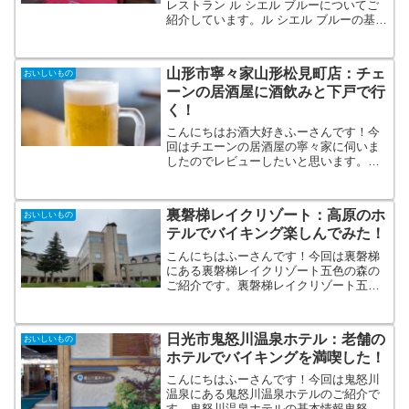
レストラン ル シエル ブルーについてご
紹介しています。ル シエル ブルーの基本
情報。メニューや実食のレビューを紹介
したます。ふーさんのおすすめのレスト
ランとなりますのでご参考にどうぞ！
山形市寧々家山形松見町店：チェ
おいしいもの
ーンの居酒屋に酒飲みと下戸で行
く！
こんにちはお酒大好きふーさんです！今
回はチエーンの居酒屋の寧々家に伺いま
したのでレビューしたいと思います。
寧々家の基本情報寧々家はコロワイドグ
ループに属するチェーン展開する居酒屋
です。コロワイドはいろんなブランドを
裏磐梯レイクリゾート：高原のホ
おいしいもの
持っており、有名なところで...
テルでバイキング楽しんでみた！
こんにちはふーさんです！今回は裏磐梯
にある裏磐梯レイクリゾート五色の森の
ご紹介です。裏磐梯レイクリゾート五色
の森の基本情報裏磐梯レイクリゾートは
裏磐梯の桧原湖湖畔にあるお宿です。ス
タンダードな五色の森と豪華な猫魔離宮
日光市鬼怒川温泉ホテル：老舗の
おいしいもの
の２つで構成されています...
ホテルでバイキングを満喫した！
こんにちはふーさんです！今回は鬼怒川
温泉にある鬼怒川温泉ホテルのご紹介で
す。鬼怒川温泉ホテルの基本情報鬼怒川