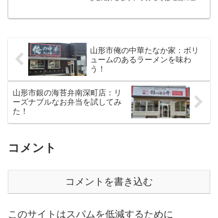
情報手打ちそば竜山は、山形市郊外の少
し山にあがったところにあります。お店
のある場所は、山形市中心部より約300ｍ
ぐらい標高が高い西蔵...
山形市俺の中華たなか家：ボリ
ュームのあるラーメンを味わ
う！
山形市銀の海苔弁南深町店：リ
ーズナブルなお弁当を試してみ
た！
コメント
コメントを書き込む
このサイトはスパムを低減するために