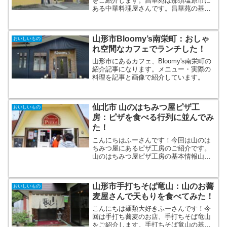
をご紹介します。昌華苑は那須塩原市に
ある中華料理屋さんです。昌華苑の基本
情報昌華苑は那須塩原市にある中華料理
屋さんです。 昌華苑TEL 0287-63-
8283住所 栃木県那須塩原市黒磯653-26
山形市Bloomy’s南栄町：おしゃ
おいしいもの
営業時...
れ空間なカフェでランチした！
山形市にあるカフェ、Bloomy's南栄町の
紹介記事になります。メニュー・実際の
料理を記事と画像で紹介しています。
仙北市 山のはちみつ屋ピザ工
おいしいもの
房：ピザを食べる行列に並んでみ
た！
こんにちはふーさんです！今回は山のは
ちみつ屋にあるピザ工房のご紹介です。
山のはちみつ屋ピザ工房の基本情報山の
はちみつ屋は仙北市の田沢湖近くにある
はちみつのお店です。そちらにピザ工房
とカフェがあります。 山のはちみつ屋
山形市手打ちそば竜山：山のお蕎
おいしいもの
ピザ工房TEL 0120...
麦屋さんで天もりを食べてみた！
こんにちは麺類大好きふーさんです！今
回は手打ち蕎麦のお店、手打ちそば竜山
をご紹介します。手打ちそば竜山の基本