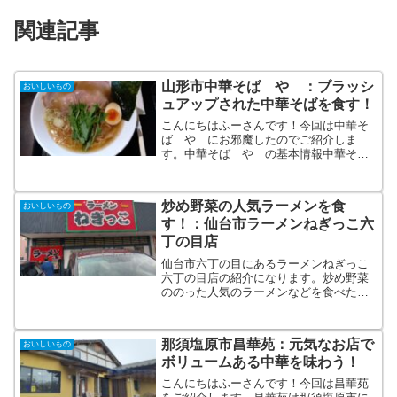
関連記事
山形市中華そば や ：ブラッシ
おいしいもの
ュアップされた中華そばを食す！
こんにちはふーさんです！今回は中華そ
ば や にお邪魔したのでご紹介しま
す。中華そば や の基本情報中華そ
ば や は2019年11月末にオープンした
お店です。場所はカレーのお店の番紅花
があったところです。ホールに番紅花の
炒め野菜の人気ラーメンを食
おいしいもの
ご主人だった方、厨房に...
す！：仙台市ラーメンねぎっこ六
丁の目店
仙台市六丁の目にあるラーメンねぎっこ
六丁の目店の紹介になります。炒め野菜
ののった人気のラーメンなどを食べた記
事になります。
那須塩原市昌華苑：元気なお店で
おいしいもの
ボリュームある中華を味わう！
こんにちはふーさんです！今回は昌華苑