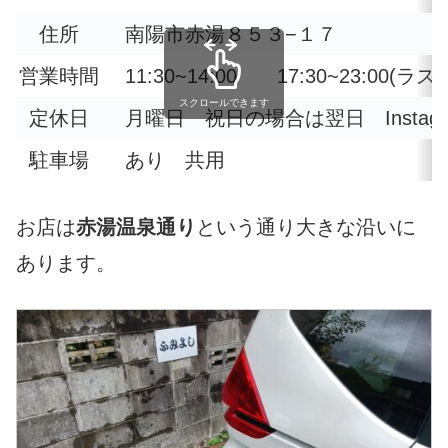
住所
南陽市赤湯８５３−１７
営業時間
11:30~14:00 17:30~23:00(ラス
スクロールできます
定休日
月曜日 祝日の場合は翌日 Instag
駐車場
あり 共用
お店は
赤湯温泉通り
という通り大きな沿いに
あります。