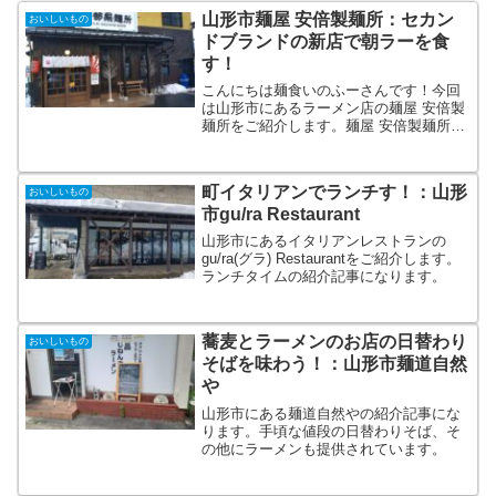
山形市麺屋 安倍製麺所：セカン
おいしいもの
ドブランドの新店で朝ラーを食
す！
こんにちは麺食いのふーさんです！今回
は山形市にあるラーメン店の麺屋 安倍製
麺所をご紹介します。麺屋 安倍製麺所の
基本情報麺屋 安倍製麺所は山形市の東部
にあります。以前めんこいやというラー
メン店だったところにオープンしたお店
町イタリアンでランチす！：山形
おいしいもの
です。こちらはらー...
市gu/ra Restaurant
山形市にあるイタリアンレストランの
gu/ra(グラ) Restaurantをご紹介します。
ランチタイムの紹介記事になります。
蕎麦とラーメンのお店の日替わり
おいしいもの
そばを味わう！：山形市麺道自然
や
山形市にある麺道自然やの紹介記事にな
ります。手頃な値段の日替わりそば、そ
の他にラーメンも提供されています。