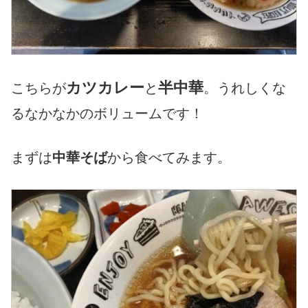
カツカレー
半中華
こちらが
と
。うれしくな
るなかなかのボリュームです！
まずは
中華そば
から食べてみます。