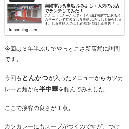
南陽市お食事処 ふみよし：人気のお店
でランチしてみた！
こんにちはふーさんです！今回は南陽市にある〆
のラーメンで有名なお食事処 ふみよしを紹介しま
す。お食事処 ふみよしの基本情報お食事処 ふみ
よしは南陽市の赤湯温泉にあるお店です。以前は
fu-sanblog.com
夜のみの営業で、飲んだあとの〆はこちらでと言
われたお店です。...
今回は３年半ぶりでやっとこさ新店舗に訪問
です。
とんかつ
今回も
が入ったメニューからカツカ
半中華
レーと麺から
を頼んでみました。
ここで接客の良さが１点。
カツカレーにもスープがつくのですが、つけ