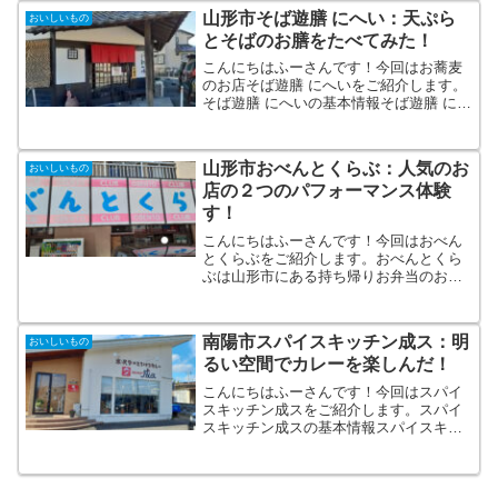
山形市そば遊膳 にへい：天ぷら
おいしいもの
とそばのお膳をたべてみた！
こんにちはふーさんです！今回はお蕎麦
のお店そば遊膳 にへいをご紹介します。
そば遊膳 にへいの基本情報そば遊膳 にへ
いは山形市の郊外にあるお蕎麦がメイン
のお店になります。 そば遊膳 にへい
TEL ０２３−６４５−６３２８住所 山
山形市おべんとくらぶ：人気のお
おいしいもの
形市砂塚１１８...
店の２つのパフォーマンス体験
す！
こんにちはふーさんです！今回はおべん
とくらぶをご紹介します。おべんとくら
ぶは山形市にある持ち帰りお弁当のお店
です。おべんとくらぶの基本情報おべん
とくらぶは山形市にあるお弁当屋さんで
す。 おべんとくらぶTEL 023-673-
南陽市スパイスキッチン成ス：明
おいしいもの
0191住所 山...
るい空間でカレーを楽しんだ！
こんにちはふーさんです！今回はスパイ
スキッチン成スをご紹介します。スパイ
スキッチン成スの基本情報スパイスキッ
チン成スは南陽市にあるカレーのお店で
す。 スパイスキッチン成スTEL 090-
6670-9930住所 南陽市三間通107-3営業