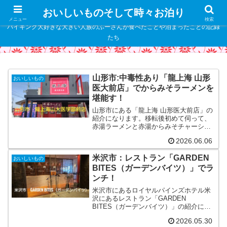
" />
おいしいものそして時々お泊り
メニュー
検索
バイキング大好きな大きい人族のふーさんが食べたことや泊まったことの記録
たち
山形市:中毒性あり「龍上海 山形
おいしいもの
医大前店」でからみそラーメンを
堪能す！
山形市にある「龍上海 山形医大前店」の
紹介になります。移転後初めて伺って、
赤湯ラーメンと赤湯からみそチャーシュ
ーメンを食べてのレビューとなります。
2026.06.06
米沢市：レストラン「GARDEN
おいしいもの
BITES（ガーデンバイツ）」でラ
ンチ！
米沢市にあるロイヤルパインズホテル米
沢にあるレストラン「GARDEN
BITES（ガーデンバイツ）」の紹介にな
ります。今回はランチタイムのランチブ
2026.05.30
ッフェを食してのレビューになります・