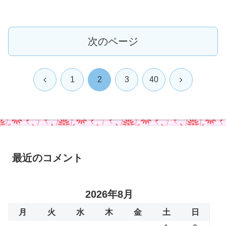
次のページ
前
次
1
2
3
40
へ
へ
最近のコメント
2026年8月
月
火
水
木
金
土
日