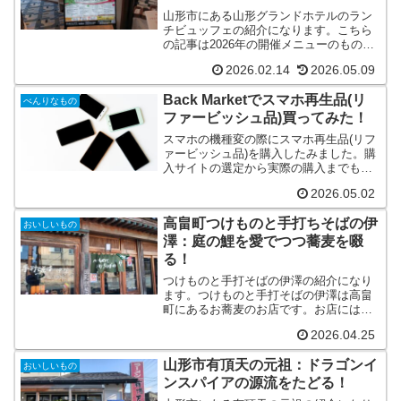
山形市にある山形グランドホテルのラン
チビュッフェの紹介になります。こちら
の記事は2026年の開催メニューのものと
なります。実際に食した感想などを記事
2026.02.14
2026.05.09
にしています。
Back Marketでスマホ再生品(リ
べんりなもの
ファービッシュ品)買ってみた！
スマホの機種変の際にスマホ再生品(リフ
ァービッシュ品)を購入したみました。購
入サイトの選定から実際の購入までも記
事にしています。スマホの機種変の参考
2026.05.02
としてください。
高畠町つけものと手打ちそばの伊
おいしいもの
澤：庭の鯉を愛でつつ蕎麦を啜
る！
つけものと手打そばの伊澤の紹介になり
ます。つけものと手打そばの伊澤は高畠
町にあるお蕎麦のお店です。お店には漬
物が買えるスペースとお蕎麦が食べられ
2026.04.25
る広間があります。今回は、冬に食べた
い温まるメニューを食べてみました。
山形市有頂天の元祖：ドラゴンイ
おいしいもの
ンスパイアの源流をたどる！