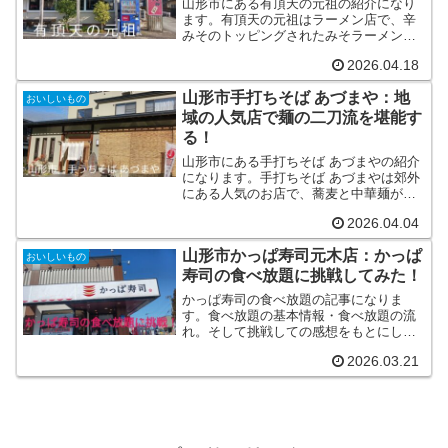
山形市にある有頂天の元祖の紹介になり
ます。有頂天の元祖はラーメン店で、辛
みそのトッピングされたみそラーメンと
げそ天が人気のお店です。今回はラーメ
2026.04.18
ンとサイドメニューを食べてのレビュー
となります。
山形市手打ちそば あづまや：地
おいしいもの
域の人気店で麺の二刀流を堪能す
る！
山形市にある手打ちそば あづまやの紹介
になります。手打ちそば あづまやは郊外
にある人気のお店で、蕎麦と中華麺が味
わえます。今回はおそば２種・らーめん
2026.04.04
１種を啜ってみました！
山形市かっぱ寿司元木店：かっぱ
おいしいもの
寿司の食べ放題に挑戦してみた！
かっぱ寿司の食べ放題の記事になりま
す。食べ放題の基本情報・食べ放題の流
れ。そして挑戦しての感想をもとにして
レビューにしてあります。
2026.03.21