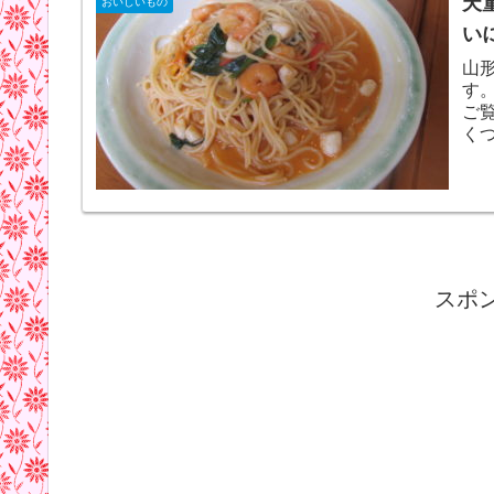
天
おいしいもの
い
山
す
ご
く
スポ